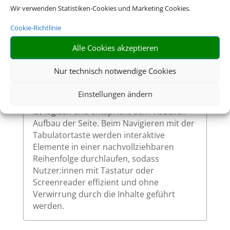
Wir verwenden Statistiken-Cookies und Marketing Cookies.
So ermöglichen wir eine vollständige
Bedienung auch ohne Maus.
Cookie-Richtlinie
Alle Cookies akzeptieren
Sinnvolle Fokusreihenfolge bei
Nur technisch notwendige Cookies
Tastaturnutzung
Einstellungen ändern
Die Fokusreihenfolge auf unserer Website
ist logisch und entspricht dem visuellen
Aufbau der Seite. Beim Navigieren mit der
Tabulatortaste werden interaktive
Elemente in einer nachvollziehbaren
Reihenfolge durchlaufen, sodass
Nutzer:innen mit Tastatur oder
Screenreader effizient und ohne
Verwirrung durch die Inhalte geführt
werden.