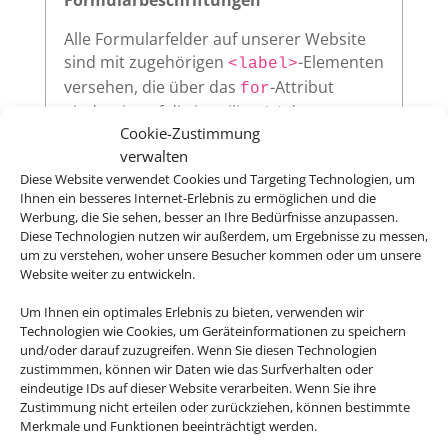
Alle Formularfelder auf unserer Website
sind mit zugehörigen
-Elementen
<label>
versehen, die über das
-Attribut
for
eindeutig auf die jeweilige
des
id
Cookie-Zustimmung
Eingabefeldes verweisen. Diese klare
verwalten
Zuordnung verbessert die
Diese Website verwendet Cookies und Targeting Technologien, um
Nutzerfreundlichkeit und sorgt dafür,
Ihnen ein besseres Internet-Erlebnis zu ermöglichen und die
dass assistive Technologien wie
Werbung, die Sie sehen, besser an Ihre Bedürfnisse anzupassen.
Screenreader die Beschriftungen korrekt
Diese Technologien nutzen wir außerdem, um Ergebnisse zu messen,
vorlesen.
um zu verstehen, woher unsere Besucher kommen oder um unsere
Website weiter zu entwickeln.
Um Ihnen ein optimales Erlebnis zu bieten, verwenden wir
Technologien wie Cookies, um Geräteinformationen zu speichern
Sichtbarer Fokus
und/oder darauf zuzugreifen. Wenn Sie diesen Technologien
zustimmmen, können wir Daten wie das Surfverhalten oder
Alle interaktiven Elemente auf unserer
eindeutige IDs auf dieser Website verarbeiten. Wenn Sie ihre
Website – wie Links, Buttons oder
Zustimmung nicht erteilen oder zurückziehen, können bestimmte
Formularfelder – zeigen klar sichtbar an,
Merkmale und Funktionen beeinträchtigt werden.
wenn sie per Tastatur ausgewählt werden.