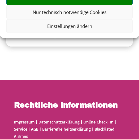
Nur technisch notwendige Cookies
Einstellungen ändern
Flughafenparken
Rechtliche Informationen
Impressum
|
Datenschutzerklärung
|
Online Check-In
|
Service
|
AGB
|
Barrierefreiheitserklärung
|
Blacklisted
Airlines